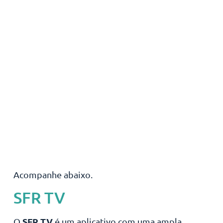
Acompanhe abaixo.
SFR TV
SFR TV
O
é um aplicativo com uma ampla