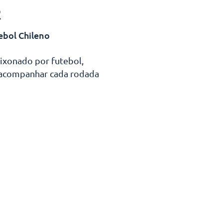
R
ebol Chileno
aixonado por futebol,
 acompanhar cada rodada