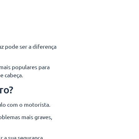
uz pode ser a diferença
 mais populares para
e cabeça.
ro?
ulo com o motorista.
roblemas mais graves,
r a sua segurança.