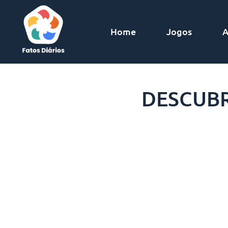
Home
Jogos
A
DESCUBR