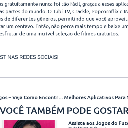
s gratuitamente nunca foi tão fácil, graças a esses aplic
as partes do mundo. O Tubi TV, Crackle, Popcornflix 
s de diferentes gêneros, permitindo que você aprovei
r um centavo. Então, não perca mais tempo e baixe um 
frutar de uma incrível seleção de filmes gratuitos.
ST NAS REDES SOCIAIS!
Programa Mais Empregos – Veja Como Encontrar Vagas De Trabalho
VOCÊ TAMBÉM PODE GOSTA
Assista aos Jogos do Fut
19 de fevereiro de 2026