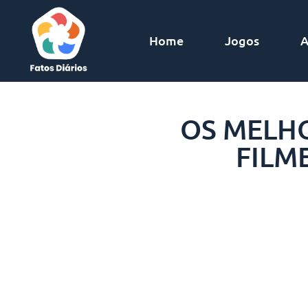
Home
Jogos
A
OS MELHO
FILM