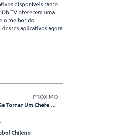
ativos disponíveis tanto
e IMDb TV oferecem uma
te o melhor do
desses aplicativos agora
PRÓXIMO
Melhores Aplicativos Para Se Tornar Um Chefe De Cozinha
R
ebol Chileno