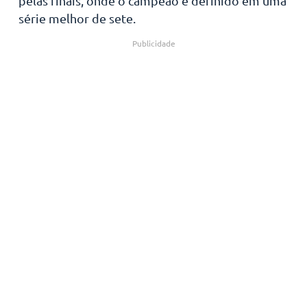
pelas finais, onde o campeão é definido em uma
série melhor de sete.
Publicidade