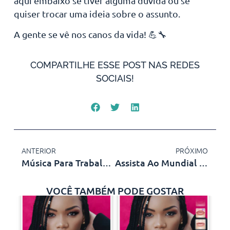
aqui embaixo se tiver alguma dúvida ou se
quiser trocar uma ideia sobre o assunto.
A gente se vê nos canos da vida! 💪🔧
COMPARTILHE ESSE POST NAS REDES
SOCIAIS!
ANTERIOR
PRÓXIMO
Música Para Trabalhar E Estudar Com Foco E Concentração
Assista Ao Mundial De Clubes Ao Vivo
VOCÊ TAMBÉM PODE GOSTAR