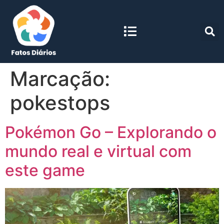
Marcação:
pokestops
Pokémon Go – Explorando o
mundo real e virtual com
este game