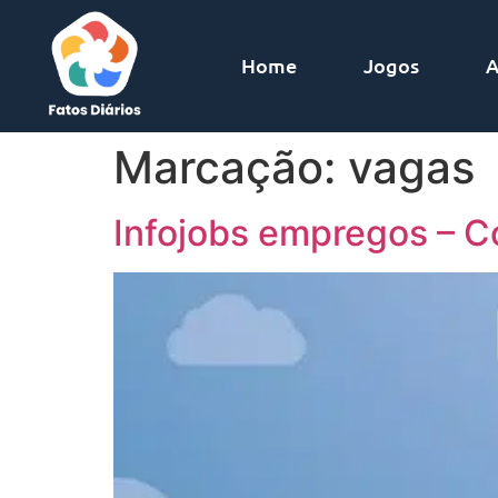
Home
Jogos
A
Marcação:
vagas
Infojobs empregos – C