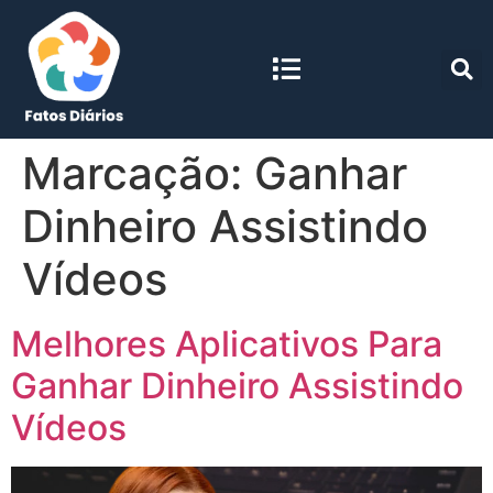
Marcação:
Ganhar
Dinheiro Assistindo
Vídeos
Melhores Aplicativos Para
Ganhar Dinheiro Assistindo
Vídeos