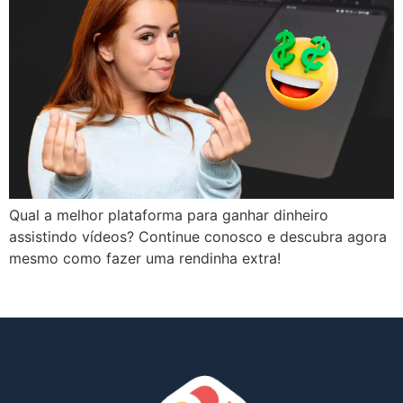
Qual a melhor plataforma para ganhar dinheiro
assistindo vídeos? Continue conosco e descubra agora
mesmo como fazer uma rendinha extra!